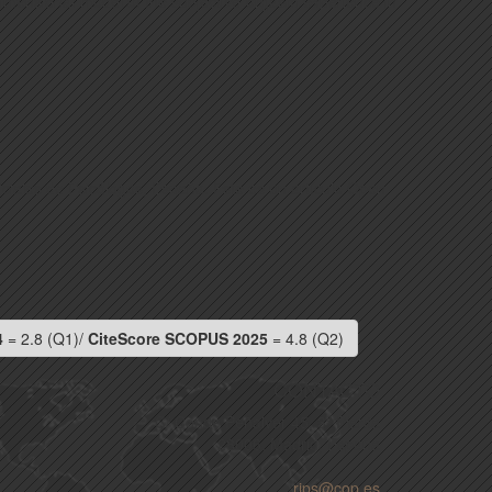
idimensional model of the subjective orgasm experience in
iciales de Psicólogos, España. Este es un artículo Open
4
= 2.8 (Q1)/
CiteScore SCOPUS 2025
= 4.8 (Q2)
CONTACTO
C/ Conde Peñalver 45, 3ª Planta
28006, Madrid, España
rips@cop.es