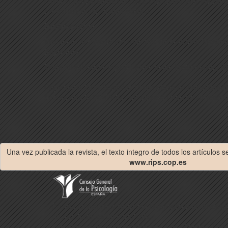
rating of genital sensations was associated with the sen
the solitary masturbation context.
Palabras clave
Modelo de la experiencia subjetiva del orgasmo; Masturb
Keywords
Model of subjective orgasm experience; Masturbation; Se
Copyright © 2017 Sociedad Universitaria de Investigació
Access bajo la CC BY-NC-ND licencia (http://creativecomm
Una vez publicada la revista, el texto integro de todos los artículos 
www.rips.cop.es
Revista Oficial de la Sociedad Universitaria de Invest
de Asociaciones de Psicología
Indexada en: Scopus (aceptada el 4 de abril de 2016