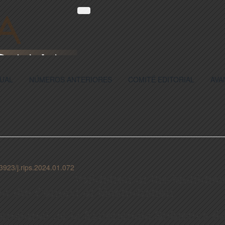
UAL
NÚMEROS ANTERIORES
COMITÉ EDITORIAL
AVA
23923/j.rips.2024.01.072
Validation of the Multidi
n the Context of Masturbation
ensional de la Experiencia Subjetiva d