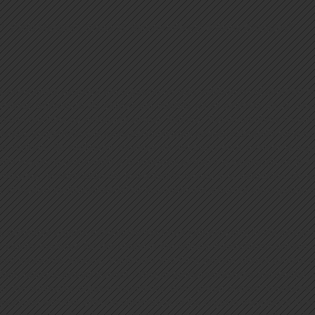
1
1
1
2
s
, Pablo Mangas
, Gracia M. Sánchez-Pérez
& Reina Granados
 experiencia subjetiva del orgasmo ha sido validado en el contexto de
orcionar evidencias de validez del modelo en el contexto de la mas
a) con medidas de excitación sexual. Método: Treinta hombres y treinta
mica, propensión a la excitación/inhibición sexual, valoración de la ex
so vaginal). Se realizaron modelos de regresión para explicar la exp
ión sexual, la propensión a la inhibición sexual y la valoración de la
mujeres, la valoración de la excitación sexual y la valoración de l
z al modelo multidimensional de la experiencia subjetiva del orgasmo en
ubjective orgasm experience has been validated only in the sexual rela
 validity evidence for this model in the solitary masturbation context 
ousal measures. Method: Thirty men and thirty women viewed content-neu
tion, rating of sexual arousal, rating of genital sensations and genital
 the subjective orgasm experience from sexual arousal measures. Res
associated with the different dimensions of the orgasm experience in 