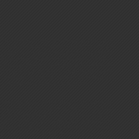
 las relaciones sexuales, sin evidencias de validez en la
turbación en solitario examinando la asociación de sus
 mujeres visionaron filmes neutros y sexuales explícitos
citación sexual, valoración de las sensaciones genitales y
eriencia subjetiva orgásmica a partir de las medidas de
 excitación sexual se asociaron con diferentes dimensiones
as sensaciones genitales se asociaron con la dimensión
 el contexto de la masturbación en solitario.
tionship context, with no evidence for its validity in the
by examining the association of its dimensions (affective,
tral and sexually explicit masturbation films. Subjective
 response (penile erection or vaginal pulse amplitude) were
ults: Propensity for sexual excitation, propensity for
men, while in women, the rating of sexual arousal and the