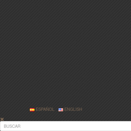
INFORMACIÓN
La Revista Iberoamericana de Psicología y Salu
revista oficial de la Federación Iberoamericana 
Asociaciones de Psicología (FIAP) y de la Socied
Universitaria de Investigación en Psicología y Sa
(SUIPS) publica artículos bibliométricos y empíricos 
como revisiones meta-analíticas sobre tópic
relacionados con la Psicología y las Ciencias de 
Salud. La revista publica originales en españo
portugués o inglés. La revista está dirigida
investigadores, académicos y profesionale
especialmente de la comunidad Iberoamericana, de 
Psicología y de las Ciencias de la Salud (e.g., medici
enfermería, fisioterapia) con el objetivo general de ser
como puente entre estas áreas y transferir conocimie
basado en evidencia científica a los académicos
profesionales en tiempo real.
ESPAÑOL
ENGLISH