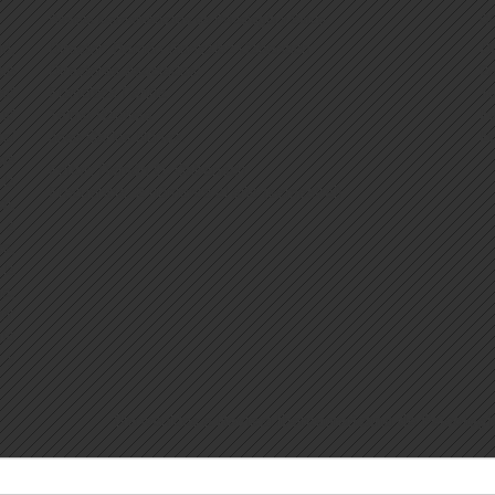
Revista Iberoamericana de Psicología y Salud
C
d,
Director: Ramón González Cabanach
Di
de
Directores Asociados:
2
ad
Francisca Fariña
T
lud
Telmo Baptista
F
así
José Carlos Núñez.
Em
os
Editor: Ramón G. Cabanach
la
Frecuencia: 2 números al año (semestral)
l,
 a
s,
la
na,
vir
nto
 y
Bienvenidos a
Revista Iberoamericana de Psicologí