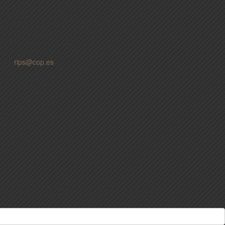
ONTACTO
rección:
c/ Conde de Peñalver 45, 5º
8006 Madrid
eléfono:
91 444 90 20
ax:
91 309 56 15
ail:
rips@cop.es
a y Salud
ISSN: 2171-2069 - ISSNe: 1989-9246