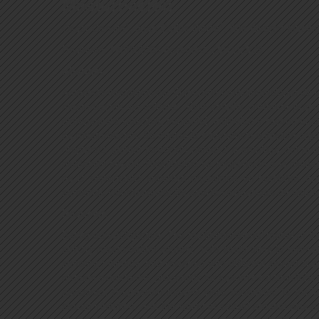
Masturbación
1
1
Oscar Cervilla
, Juan Carlos Sierra
, Ana Álvarez-Muela
Received: 14/09/2023 Accepted: 20/11/2023
Abstract
Antecedentes/objetivos: El modelo multidimensional de la
masturbación en solitario. Este estudio pretende prop
dimensiones (afectiva, sensorial, intimidad y recompens
de masturbación. Se evaluó la experiencia subjetiva orgás
respuesta genital (erección peniana o amplitud del pul
excitación sexual. Resultados: La propensión a la excitac
de la experiencia subjetiva orgásmica en hombres. En 
sensorial. Conclusiones: Se aportan evidencias de valide
Resumen
Background/Objective: The multidimensional model of the s
solitary masturbation context. This study aims to provide
sensory, intimacy, and rewards) with different sexual ar
orgasm experience, propensity for sexual excitation/inhibi
assessed. Regression models were conducted to explain
sexual inhibition, and the rating of sexual arousal was 