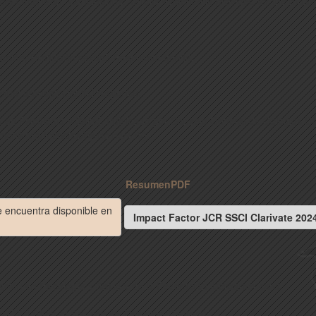
sory dimension. Conclusions: Validity evidence is provided for the mult
ación; Excitación sexual; Respuesta genital.
xual arousal; Genital response.
n en Psicología y Salud. Publicado por Consejo General de Colegios Of
ons.org/licencias/by-nc-nd/4.0/).
Resumen
PDF
se encuentra disponible en
Impact Factor JCR SSCI Clarivate 202
igación en Psicología y Salud y de la Federación Iberoamericana
) y ESCI (Web of Science de Thomson Reuters).