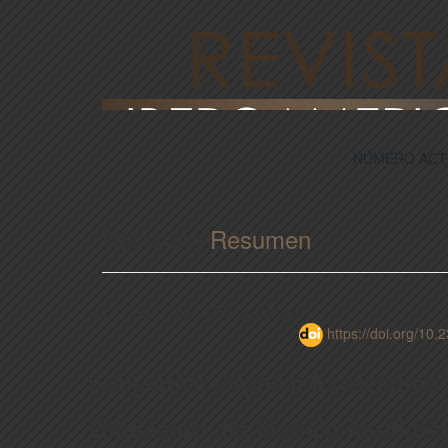
NÚMERO ACT
Resumen
Resumen
Vol. 15. nº 1 2024. Páginas 18-26
https://doi.org/10.
Subjective Orgasm Experience i
Validación del Modelo Multidim