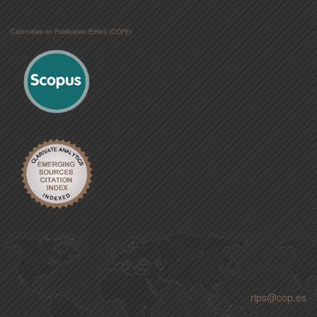
Committee on Publication Ethics (COPE)
CONTACTO
C/ Conde Peñalver 45, 3ª Planta
28006, Madrid, España
rips@cop.es