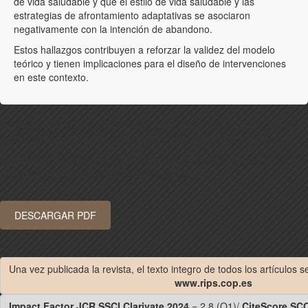
de vida saludable y que el estilo de vida saludable y las
estrategias de afrontamiento adaptativas se asociaron
negativamente con la intención de abandono.
Estos hallazgos contribuyen a reforzar la validez del modelo
teórico y tienen implicaciones para el diseño de intervenciones
en este contexto.
Palabras clave:
Intención de abandono; Educación superior; Presión
académica; Estudiantes universitarios; Vida saludable; Modelado
Keywords:
Dropout intention; Higher education; Academic pressure;
University students; Healthy lifestyle; Modelling
DESCARGAR PDF
Una vez publicada la revista, el texto integro de todos los artículos 
www.rips.cop.es
Impact Factor JCR SSCI Clarivate 2024
= 2.8 (Q1)/
CiteScore SC