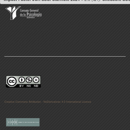
Revista Oficial de la Sociedad Universitaria de Investigación en
Psicología y Salud y de la Federación Iberoamericana de
Asociaciones de Psicología
Indexada en: Scopus (aceptada el 4 de abril de 2016) y ESCI
(Web of Science de Thomson Reuters).
Creative Commons Attribution - NoDerivatives 4.0 International License