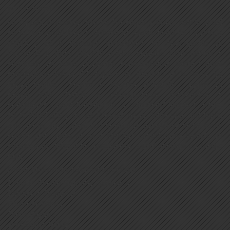
INFORMACIÓN
La Revista Iberoamericana de Psicología y Salud, revista oficial
de la Federación Iberoamericana de Asociaciones de Psicología
(FIAP) y de la Sociedad Universitaria de Investigación en
Psicología y Salud (SUIPS) publica artículos bibliométricos y
empíricos así como revisiones meta-analíticas sobre tópicos
relacionados con la Psicología y las Ciencias de la Salud. La
revista publica originales en español, portugués o inglés. La
revista está dirigida a investigadores, académicos y
profesionales, especialmente de la comunidad Iberoamericana,
de la Psicología y de las Ciencias de la Salud (e.g., medicina,
enfermería, fisioterapia) con el objetivo general de servir como
puente entre estas áreas y transferir conocimiento basado en
evidencia científica a los académicos y profesionales en tiempo
real.
Revista Iberoamericana de Psicología y Salud
Director: Ramón González Cabanach
Directores Asociados:
Francisca Fariña
Telmo Baptista
José Carlos Núñez.