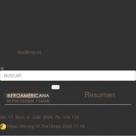
Editor: Ramón G. Cabanach
Frecuencia: 2 números al año (semestral)
CONTACTO
Dirección:
c/ Conde de Peñalver 45, 5º
28006 Madrid
Teléfono:
91 444 90 20
Fax:
91 309 56 15
Email:
rips@cop.es
Resumen
Resumen
Vol. 17. Núm. 2. Julio. 2026. Pp. 104-112
https://doi.org/10.70478/rips.2026.17.10