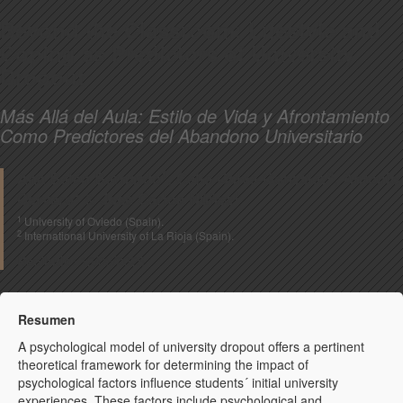
Beyond the Classroom: Lifestyle and
Coping as Predictors of University
Dropout
Más Allá del Aula: Estilo de Vida y Afrontamiento
Como Predictores del Abandono Universitario
1
2
Ana Belén Bernardo
, Celia Galve-González
, Antonio
1
1
Cervero
& José Carlos Núñez
1
University of Oviedo (Spain).
2
International University of La Rioja (Spain).
Recibido:
12/05/2025
Resumen
A psychological model of university dropout offers a pertinent
theoretical framework for determining the impact of
psychological factors influence students´ initial university
experiences. These factors include psychological and