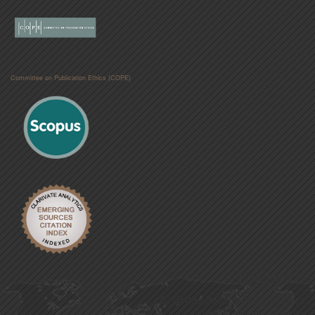
Committee on Publication Ethics (COPE)
CONTACTO
C/ Conde Peñalver 45, 3ª Planta
28006, Madrid, España