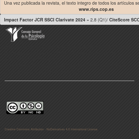
Una vez publicada la revista, el texto integro de todos los artículos 
www.rips.cop.es
Impact Factor JCR SSCI Clarivate 2024
= 2.8 (Q1)/
CiteScore SC
Revista Oficial de la Sociedad Universitaria de Investigación en
Psicología y Salud y de la Federación Iberoamericana de
Asociaciones de Psicología
Indexada en: Scopus (aceptada el 4 de abril de 2016) y ESCI
(Web of Science de Thomson Reuters).
Creative Commons Attribution - NoDerivatives 4.0 International License