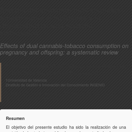
Efectos del consumo dual cannabis-
tabaco sobre el embarazo y la
descendencia: una revisión
sistemática
Effects of dual cannabis-tobacco consumption on
pregnancy and offspring: a systematic review
1
1
Francisco González-Sala
, Víctor Ciudad-Fernández
& Julia Haba-Osca1 y Julia Osca-Lluch2
1Universidad de Valencia
2Instituto de Gestión e Innovación del Conocimiento INGENIO
Recibido:
Recibido: 29 - 12 - 2019 l Aceptado: 09 - 04 - 2020 l
Avance Online: 17 - 04 - 2020
Resumen
El objetivo del presente estudio ha sido la realización de una