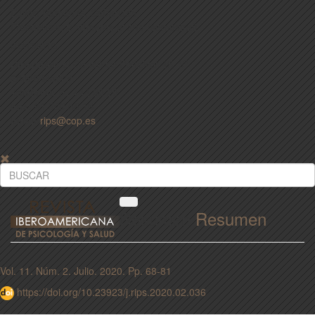
Editor: Ramón G. Cabanach
Frecuencia: 2 números al año (semestral)
CONTACTO
Dirección:
c/ Conde de Peñalver 45, 5º
28006 Madrid
Teléfono:
91 444 90 20
Fax:
91 309 56 15
Email:
rips@cop.es
Resumen
Resumen
Vol. 11. Núm. 2. Julio. 2020. Pp. 68-81
https://doi.org/10.23923/j.rips.2020.02.036