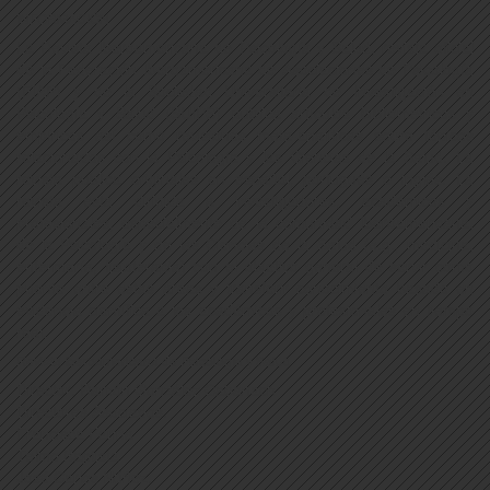
INFORMACIÓN
La Revista Iberoamericana de Psicología y Salud, revista oficial
de la Federación Iberoamericana de Asociaciones de Psicología
(FIAP) y de la Sociedad Universitaria de Investigación en
Psicología y Salud (SUIPS) publica artículos bibliométricos y
empíricos así como revisiones meta-analíticas sobre tópicos
relacionados con la Psicología y las Ciencias de la Salud. La
revista publica originales en español, portugués o inglés. La
revista está dirigida a investigadores, académicos y
profesionales, especialmente de la comunidad Iberoamericana,
de la Psicología y de las Ciencias de la Salud (e.g., medicina,
enfermería, fisioterapia) con el objetivo general de servir como
puente entre estas áreas y transferir conocimiento basado en
evidencia científica a los académicos y profesionales en tiempo
real.
Revista Iberoamericana de Psicología y Salud
Director: Ramón González Cabanach
Directores Asociados:
Francisca Fariña
Telmo Baptista
José Carlos Núñez.