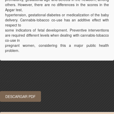
others. However, there are no differences in the scores in the
Apgar test,
hypertension, gestational diabetes or medicalization of the baby
delivery. Cannabis-tobacco co-use has an additive effect with
respect to
some indicators of fetal development. Preventive interventions
are required different levels when dealing with cannabis-tobacco
co-use in
pregnant women, considering this a major public health
problem.
Palabras clave:
Consumo dual; Cannabis; Tabaco; Embarazo;
Descendencia.
Keywords:
Co-use; Cannabis; Tobacco; Pregnancy; Offspring.
DESCARGAR PDF